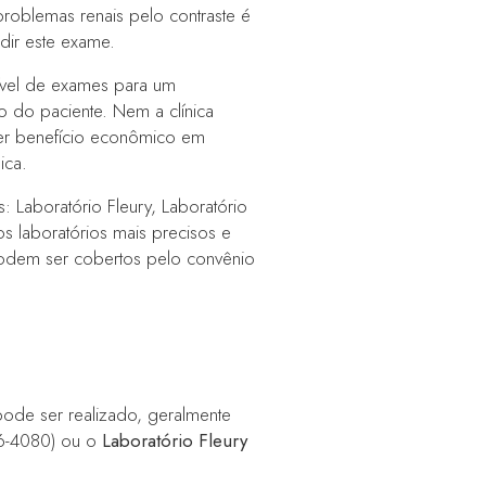
roblemas renais pelo contraste é
dir este exame.
ível de exames para um
o do paciente. Nem a clínica
er benefício econômico em
ica.
: Laboratório Fleury, Laboratório
 os laboratórios mais precisos e
odem ser cobertos pelo convênio
pode ser realizado, geralmente
16-4080) ou o
Laboratório Fleury