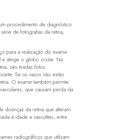
um procedimento de diagnóstico
série de fotografias da retina,
aço para a realização do exame.
l e atinge o globo ocular. Na
a, são tiradas fotos.
rante. Se os vasos não estão
 retina. O exame também permite
 avasculares, que causam perda da
de doenças da retina que alteram
nada à idade e vasculites, entre
mes radiográficos que utilizam