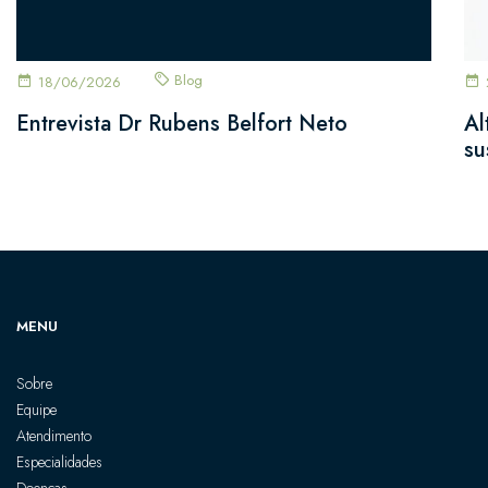
Blog
18/06/2026
Entrevista Dr Rubens Belfort Neto
Al
su
MENU
Sobre
Equipe
Atendimento
Especialidades
Doenças