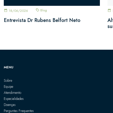
Blog
18/06/2026
Entrevista Dr Rubens Belfort Neto
Al
su
MENU
Sobre
Equipe
Atendimento
Especialidades
Doenças
Perguntas Frequentes