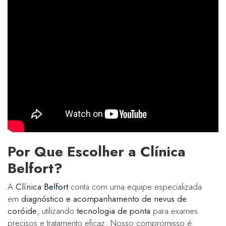
Por Que Escolher a Clínica
Belfort?
A
Clínica
Belfort
conta com uma equipe especializada
em
diagnóstico e acompanhamento de nevus de
coróide
, utilizando
tecnologia de ponta
para exames
precisos e tratamento eficaz. Nosso compromisso é