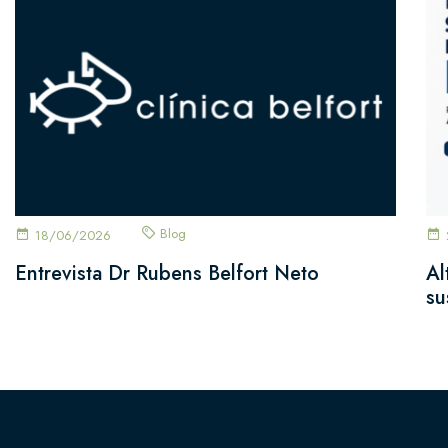
Blog
18/06/2026
Entrevista Dr Rubens Belfort Neto
Al
su