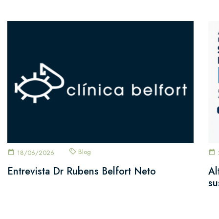
Blog
18/06/2026
Entrevista Dr Rubens Belfort Neto
Al
su