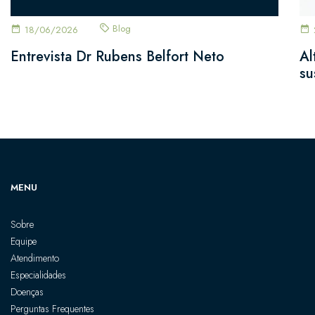
Blog
18/06/2026
Entrevista Dr Rubens Belfort Neto
Al
su
MENU
Sobre
Equipe
Atendimento
Especialidades
Doenças
Perguntas Frequentes