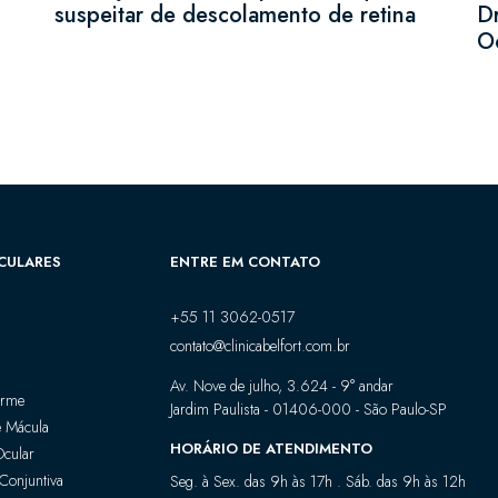
suspeitar de descolamento de retina
D
Oc
CULARES
ENTRE EM CONTATO
+55 11 3062-0517
contato@clinicabelfort.com.br
Av. Nove de julho, 3.624 - 9° andar
orme
Jardim Paulista - 01406-000 - São Paulo-SP
 Mácula
HORÁRIO DE ATENDIMENTO
Ocular
Conjuntiva
Seg. à Sex. das 9h às 17h . Sáb. das 9h às 12h