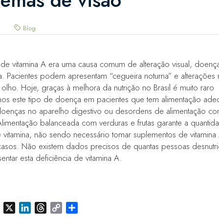
lemas de visão
Blog
a de vitamina A era uma causa comum de alteração visual, doen
ia. Pacientes podem apresentam “cegueira noturna” e alterações 
 olho. Hoje, graças à melhora da nutrição no Brasil é muito raro
mos este tipo de doença em pacientes que tem alimentação ad
oenças no aparelho digestivo ou desordens de alimentação co
 Alimentação balanceada com verduras e frutas garante a quantid
vitamina, não sendo necessário tomar suplementos de vitamina
casos. Não existem dados precisos de quantas pessoas desnutrid
tar esta deficiência de vitamina A.
p
gram
Facebook
X
LinkedIn
Threads
Copy
Share