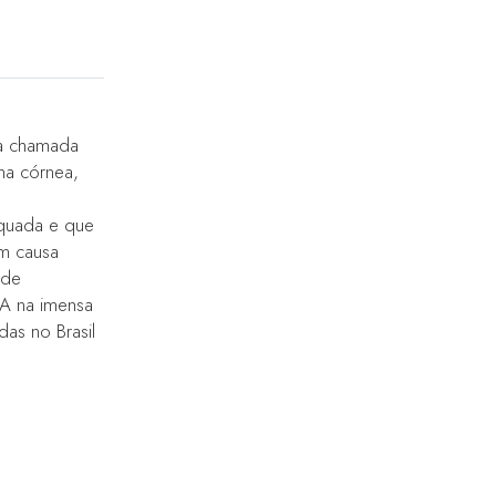
ça chamada
na córnea,
equada e que
m causa
ade
 A na imensa
as no Brasil