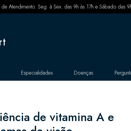
 de Atendimento: Seg. à Sex. das 9h às 17h e Sábado das 9
Especialidades
Doenças
Pergunt
iência de vitamina A e