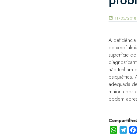
prob
11/05/2018
A deficiênci
de xeroftalm
superfície do
diagnosticar
não tenham d
psiquiátrica.
adequada de 
maioria dos 
podem apresen
Compartilhe:
WhatsAp
Tele