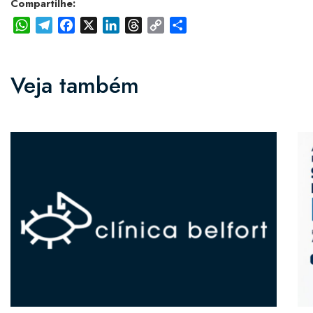
Compartilhe:
WhatsApp
Telegram
Facebook
X
LinkedIn
Threads
Copy
Share
Link
Veja também