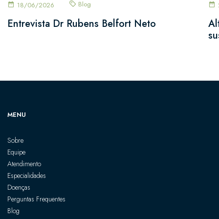
Blog
18/06/2026
Entrevista Dr Rubens Belfort Neto
Al
su
MENU
Sobre
Equipe
Atendimento
Especialidades
Doenças
Perguntas Frequentes
Blog