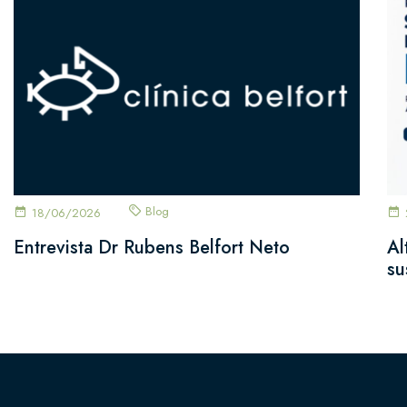
Blog
18/06/2026
Entrevista Dr Rubens Belfort Neto
Al
su