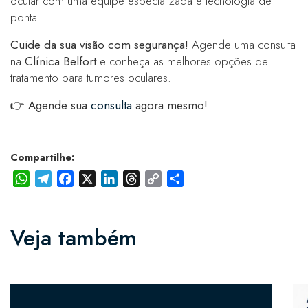
ocular com uma equipe especializada e tecnologia de
ponta.
Cuide da sua visão com segurança!
Agende uma consulta
na
Clínica Belfort
e conheça as melhores opções de
tratamento para tumores oculares.
👉
Agende sua
consulta
agora mesmo!
Compartilhe:
WhatsApp
Telegram
Facebook
X
LinkedIn
Threads
Copy
Share
Link
Veja também