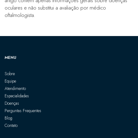
artigo contém apenas informações gerais sobre doenças
oculares e não substitui a avaliação por médico
oftalmologista.
MENU
Sobre
Equipe
Atendimento
Especialidades
Doenças
Perguntas Frequentes
Blog
Contato